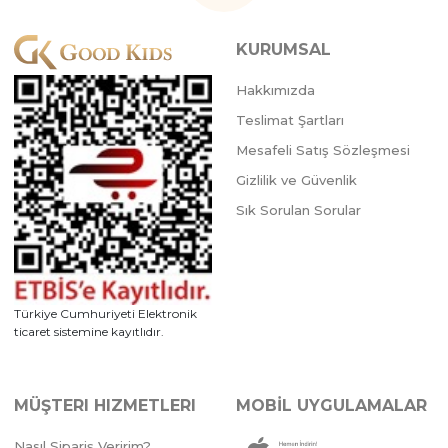
Üye Ol
Üye Ol
KURUMSAL
Hakkımızda
Teslimat Şartları
Mesafeli Satış Sözleşmesi
Gizlilik ve Güvenlik
Sık Sorulan Sorular
4 Adet
4 Adet
3 Ay,6 
Türkiye Cumhuriyeti Elektronik
ticaret sistemine kayıtlıdır.
MÜŞTERI HIZMETLERI
MOBİL UYGULAMALAR
AÇIK PEMBE
Nasıl Sipariş Veririm?