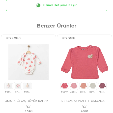
Benzer Ürünler
#122080
#120618
Bizimle İletişime Geçin
Nasıl Sipariş Veririm?
Ödeme 