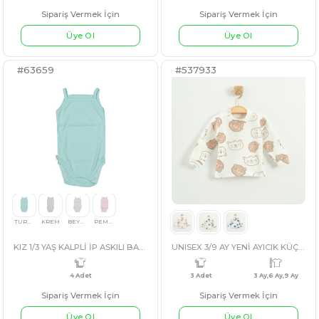
UNISEX 1/3 YAŞ BÜYÜK KALP KOLLU BÜYÜK BADİ
KIZ 6/24 AY WAFFLE OMUZDAN ÇITÇITLI KUZUL
Sipariş Vermek İçin
Sipariş Vermek İçin
Üye Ol
Üye Ol
#63659
#537933
PEMBE
KIRMIZI
TURUNCU
FUŞYA
AÇIK PEMBE
SOMON
4 Adet
4 Adet