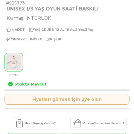
#535773
UNISEX 1/3 YAŞ OYUN SAATİ BASKILI
Kumaş: İNTERLOK
4
ADET
YAŞ GRUBU
12 Ay,18 Ay,2 Yaş,3 Yaş
CINSIYET
UNİSEX
KIŞLIK
BEYAZ
Stokta Mevcut
Fiyatları görmek için üye olun