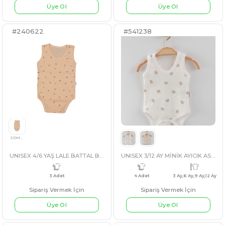
UNISEX 6/18 AY RAİNBOW PENYE YELEK
BEBE 3/9 AY ARABALAR KÜÇÜK BOY
Sipariş Vermek İçin
Sipariş Vermek İçin
Üye Ol
Üye Ol
#240622
#541238
3 Adet
6 Ay,12 Ay,18 Ay
4 Adet
3 AY,
MAVİ
PEMBE
GRİ
BEJ
EKRU
GRİ
UNISEX 4/6 YAŞ LALE BATTAL BADİ
UNISE