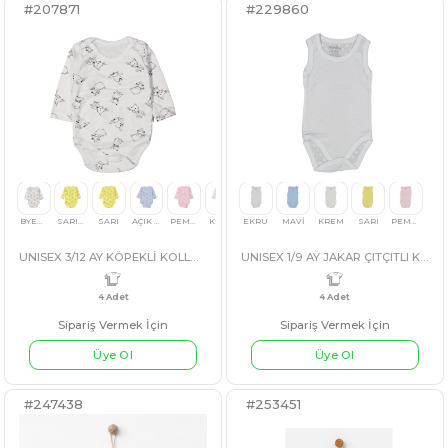
Sipariş Vermek İçin
Sipariş Vermek İçin
Üye Ol
Üye Ol
#207871
#229860
3 Adet
4 Adet
3 Ay,6 A
SOMON
EKRU
BEJ
UNISEX 3/12 AY KÖPEKLİ KOLLU BADİ
UNISE