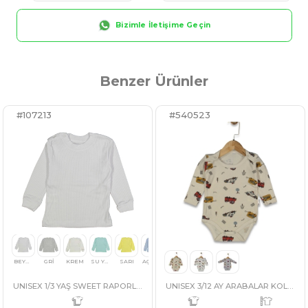
Benzer Ürünler
#107213
#540523
Bizimle İletişime Geçin
Nasıl Sipariş Veririm?
Ödeme 