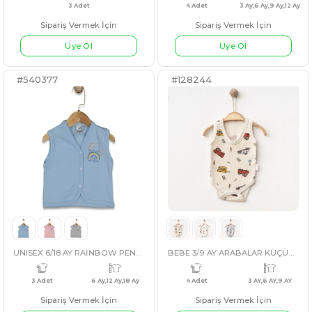
UNISEX 1/3 YAŞ SWEET RAPORLU BADY
UNISEX 3/12 AY 
Sipariş Vermek İçin
Sipariş Vermek İçin
Üye Ol
Üye Ol
#540377
#128244
BEYAZ
GRİ
KREM
SU YEŞİL
SARI
AÇIK MAVİ
3 Adet
4 Adet
3 Ay,6 A
BEJ
EKRU
GRİ