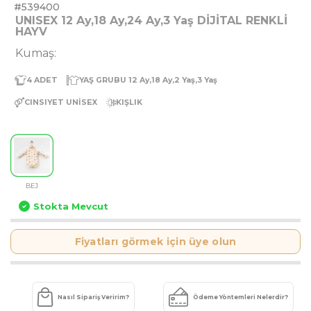
#539400
UNISEX 12 Ay,18 Ay,24 Ay,3 Yaş DİJİTAL RENKLİ
HAYV
Kumaş:
4
ADET
YAŞ GRUBU
12 Ay,18 Ay,2 Yaş,3 Yaş
CINSIYET
UNİSEX
KIŞLIK
BEJ
Stokta Mevcut
Fiyatları görmek için üye olun