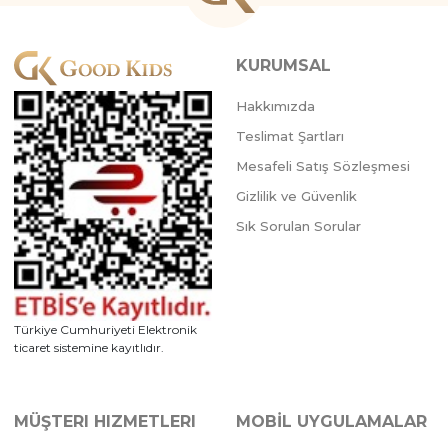
Sipariş Vermek İçin
Sipariş Vermek İçin
Üye Ol
Üye Ol
KURUMSAL
Hakkımızda
Teslimat Şartları
Mesafeli Satış Sözleşmesi
Gizlilik ve Güvenlik
Sık Sorulan Sorular
Türkiye Cumhuriyeti Elektronik
4 Adet
4 Adet
ticaret sistemine kayıtlıdır.
MÜŞTERI HIZMETLERI
MOBİL UYGULAMALAR
BEYAZ