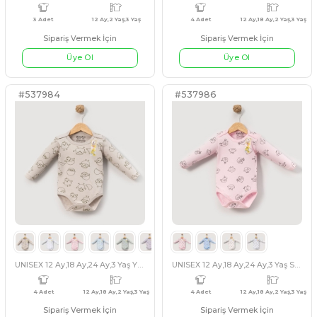
Yandan çıtçıtlı kolay giyilen tulum 3-6-9-12 ay
Sipariş Vermek İçin
Sipariş Vermek İçin
Üye Ol
Üye Ol
BEJ
EKRU
GRİ
BEJ
#129284
#537982