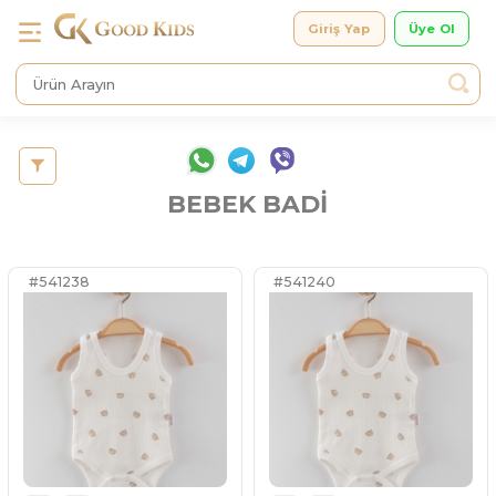
Giriş Yap
BEBEK BADİ
#541238
#541240