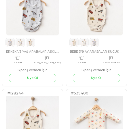
KIZ 1/9 AY ÇİZGİLİ KALP DESENLİ KUCUK UZUNKOL BADİ
Sipariş Vermek İçin
Sipariş Vermek İçin
Üye Ol
Üye Ol
#128243
#128244
4 Adet
1 Ay,3 Ay,6 Ay,9 Ay
4 Adet
12 A