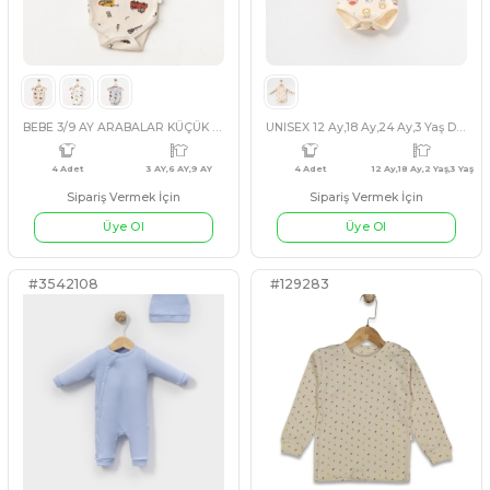
KIRMIZI
KIRMIZI
ERKEK 1/3 YAŞ ARABALAR ASKILI BÜYÜK BOY BADİ
Sipariş Vermek İçin
Sipariş Vermek İçin
Üye Ol
Üye Ol
#128244
#539400
4 Adet
12 Ay,18 Ay,2 Yaş,3 Yaş
4 Adet