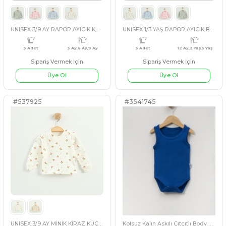
Sipariş Vermek İçin
Sipariş Vermek İçin
Üye Ol
Üye Ol
#537935
#537937
3 Adet
12 Ay,2 Yaş,3 Yaş
3 Adet
UNISEX 1/3 YAŞ DİNO BÜYÜK SWEET