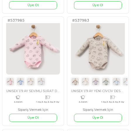
UNISEX 1/3 YAŞ MİNİK KİRAZ BÜYÜK SWEET
4 Adet
3-6-9-12 AY
3 Adet
Sipariş Vermek İçin
Sipariş Vermek İçin
Üye Ol
Üye Ol
#537984
#537986
BEJ
EKRU
AÇIK MAVİ
AÇIK PEMBE
EKRU