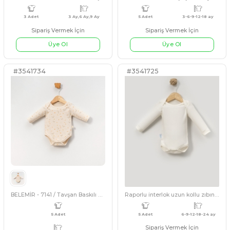
EKRU
EKRU
Sipariş Vermek İçin
Sipariş Vermek İçin
Üye Ol
Üye Ol
#537926
#537937
3 Adet
12 Ay,2 Yaş,3 Yaş
3 Adet
UNISEX 3/9 AY RAPOR AYICIK KÜÇÜK SWEET