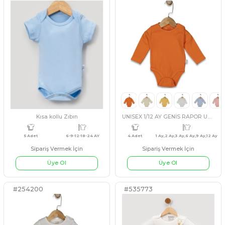
Üye Ol
Sipariş Vermek İçin
Üye Ol
#3541724
#3541720
YEŞİL
PEMBE
MAVİ
EKRU
EKRU
MAVİ
PEM
3 Adet
3 Ay,6 Ay,9 Ay
5 Adet
Kısa kollu Zıbın
Uzun kollu zıbın body