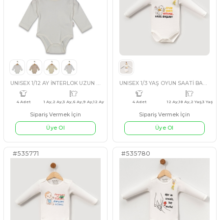
Sipariş Vermek İçin
Sipariş Vermek İçin
Üye Ol
Üye Ol
#3541714
#3541713
EKRU
BEJ
SAKS MAVİ
BEYAZ
TURKUA
5 Adet
5 Adet
Kolsuz Kalın Askılı Çıtçıtlı Body Zıbın
Uzun kollu Çıtçıtlı Body Z
0-3 Ay / 3-6 Ay / 6-9 Ay / 9-12 Ay / 12-18 Ay