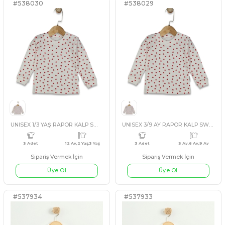
UNISEX 12 Ay,18 Ay,24 Ay,3 Yaş YENİ CİVCİV DESENLİ
3 Adet
12 Ay,2 Yaş,3 Yaş
4 Adet
12 A
Sipariş Vermek İçin
Sipariş Vermek İçin
Üye Ol
Üye Ol
#537985
#537983
EKRU
YEŞİL
BEJ
MAV
UNISEX 1/9 AY SEVİMLİ SURAT DESENLİ KUCUK UZUNKOL