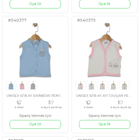
UNISEX 6/18 AY HOPE PENYE YELEK
Sipariş Vermek İçin
Sipariş Vermek İçin
Üye Ol
Üye Ol
#540377
#540375
3 Adet
6 Ay,12 Ay,18 Ay
3 Adet
YEŞİL
SOMON
MAVİ
GRİ
PEMBE
GRİ
BEJ