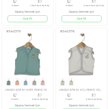
KIZ 1/9 AY KALP DESENLİ KUNDAK BADİ
Sipariş Vermek İçin
Sipariş Vermek İçin
Üye Ol
Üye Ol
4 Adet
1 Ay,3 Ay,6 Ay,9 Ay
4 Adet
3 
#540379
#540376
KIRMIZI
FUŞYA
MOR
BEJ
EKRU
GRİ