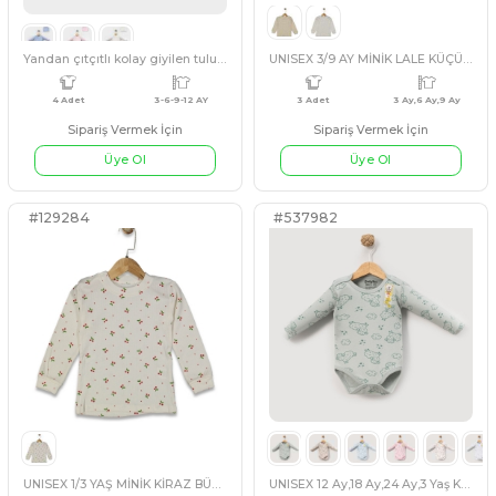
BEBE 3/9 AY ARABALAR KÜÇÜK BOY BADİ
GRİ
EKRU
BEJ
BEJ
EKRU
GRİ
Sipariş Vermek İçin
Sipariş Vermek İçin
Üye Ol
Üye Ol
#3542108
#129283
4 Adet
3 AY,6 AY,9 AY
4 Adet
12 A