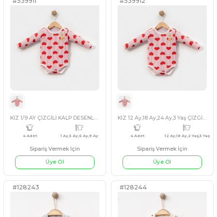
UNISEX 6/18 AY RAİNBOW PENYE YELEK
Sipariş Vermek İçin
Sipariş Vermek İçin
Üye Ol
Üye Ol
#539911
#539912
3 Adet
6 Ay,12 Ay,18 Ay
3 Adet
MAVİ
PEMBE
GRİ
PEMBE
MAVİ
SO