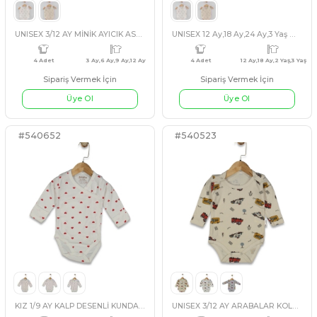
UNISEX 3/12 AY MİNİK AYICIK ASKILI KÜÇÜK BADY
Sipariş Vermek İçin
Sipariş Vermek İçin
EKRU
BEJ
EKRU
BEJ
Üye Ol
Üye Ol
4 Adet
3 Ay,6 Ay,9 Ay,12 Ay
4 Adet
12 A
#540652
#540523