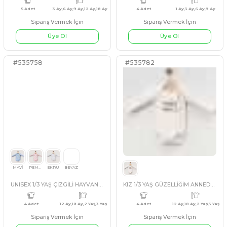
Üye Ol
Üye Ol
5 Adet
6-9-12-18-24 AY
5 Adet
6
LACİVERT
BEYAZ
SAKS MAVİ
EKRU
KIRMIZI
TURKUAZ
EKRU
TURKUAZ
KIRMIZI
#535771
#535780
UNISEX 1/3 YAŞ ANNE VE BABAM BASKI
Sipariş Vermek İçin
Sipariş Vermek İçin