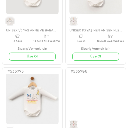
Sipariş Vermek İçin
Sipariş Vermek İçin
Üye Ol
Üye Ol
#3541712
#254222
ORGANİK
Kısa kollu Zıbın
EKRU
5 Adet
3-6-9-12-18 AY
5 Adet
Sipariş Vermek İçin
Sipariş Vermek İçin