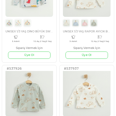
Sipariş Vermek İçin
Sipariş Vermek İçin
Üye Ol
Üye Ol
4 Adet
1 Ay,3 Ay,6 Ay,9 Ay
4 Adet
1 
#537934
#537933
PEMBE
MAVİ
BEYAZ
EKRU
BEJ
EKRU
L
UNISEX 1/3 YAŞ YENİ AYICIK BÜYÜK SWEET