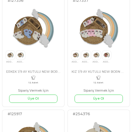
KIZ 2/6 AY ÜÇLÜ SET
Sipariş Vermek İçin
Sipariş Vermek İçin
Üye Ol
Üye Ol
#127336
#127337
4 Adet
UNİSEX
12 Adet
ASORTİ
ASORTİ
ASORTİ+2
ASORTİ+1
ASORTİ
ASORTİ
ASORTİ