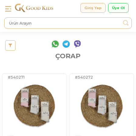
Giriş Yap
ÇORAP
#540271
#540272