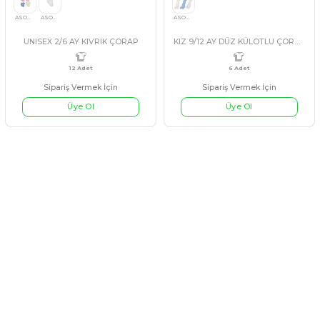
Sipariş Vermek İçin
Sipariş Vermek İçin
Üye Ol
Üye Ol
#215111
#215128
12 Adet
0/6 AY
12 Adet
UNISEX 9/18 AY KIVRIK ÇORAP
KIZ 2/6 AY DÜZ KÜLOTLU 
PEMBE
GÖKKUŞAĞI