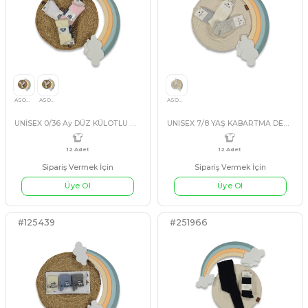
ERKEK 1/9 AY KUTULU NEW BORN ÇORAP
Sipariş Vermek İçin
Sipariş Vermek İçin
Üye Ol
Üye Ol
#125917
#254376
12 Adet
12 Adet
ASORTİ
ASORTİ
ASORTİ
ASORTİ
ASORTİ