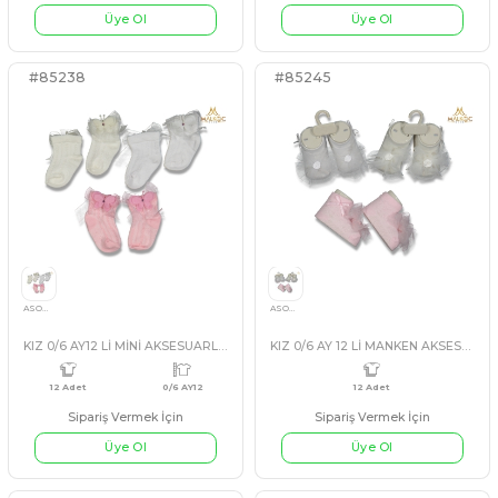
KIZ 0/6 AY SELENİT DANTELLİ TOKA ÇORAP SET
6 Adet
6 Adet
Sipariş Vermek İçin
Sipariş Vermek İçin
Üye Ol
Üye Ol
KREM
LACİVERT
#115276
#115277