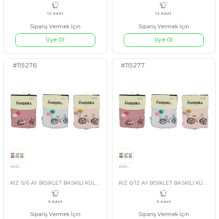
0
0
Sipariş Vermek İçin
Sipariş Vermek İçin
ASORTİ
LACİVERT+1
KREM
L
Üye Ol
Üye Ol
#123001
#119816