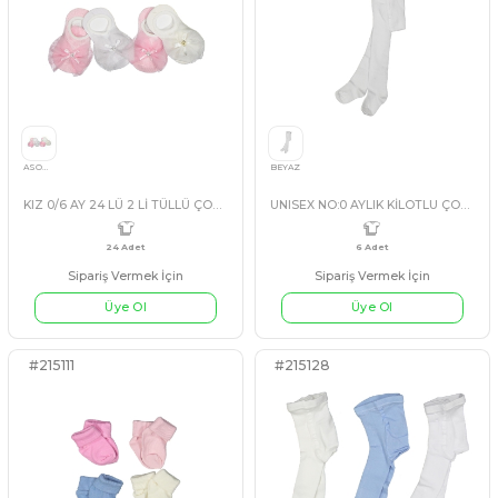
Sipariş Vermek İçin
Sipariş Vermek İçin
Üye Ol
Üye Ol
6 Adet
6 Adet
#86561
#88191
ASORTİ
ASORTİ
BEBE 0/6 AY 12 Lİ OYUNCAKLI ÇORAP