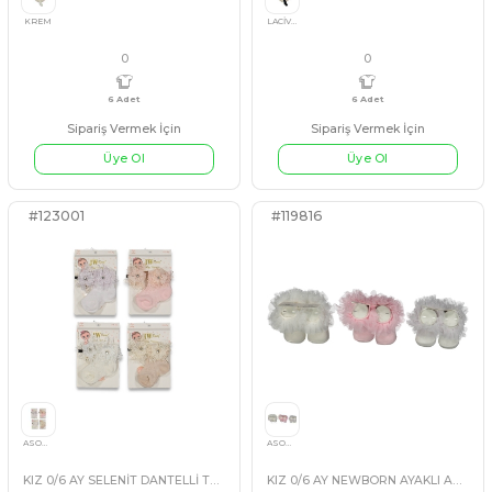
ERKEK 0/1 YAŞ KARIŞIK DESEN PCV ÇORAP
0
ASORTİ+1
ASORTİ
ASORTİ
Sipariş Vermek İçin
Sipariş Vermek İçin
Üye Ol
Üye Ol
#251965
#251967
4 Adet
6 Adet