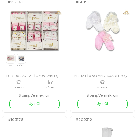
KIZ 0/6 AY BİSİKLET BASKILI KÜLOTLU ÇORAP
12 Adet
12 Adet
Sipariş Vermek İçin
Sipariş Vermek İçin
Üye Ol
Üye Ol
#85238
#85245
ASORTİ
ASORTİ
KIZ 0/6 AY12 Lİ MİNİ AKSESUARLI ÇORAP