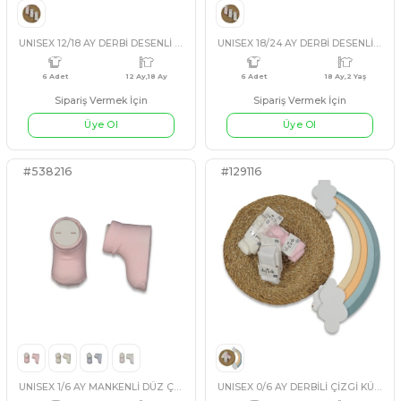
UNISEX 12/18 AY DERBİ DESENLİ BEBEK KÜLOTLU ÇORAP
Sipariş Vermek İçin
Sipariş Vermek İçin
ASORTI
ASORTI
Üye Ol
Üye Ol
6 Adet
12 Ay,18 Ay
6 Adet
#538216
#129116