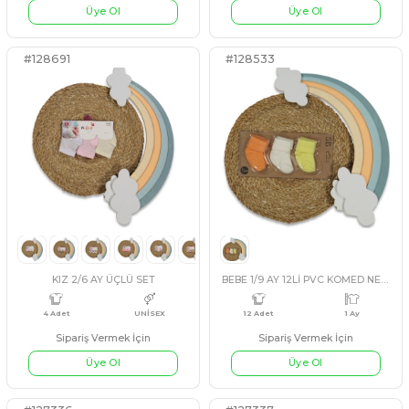
UNISEX 6/12 AY DERBİLİ ÇİZGİ KÜLOTLU ÇORAP
Sipariş Vermek İçin
Sipariş Vermek İçin
Üye Ol
Üye Ol
#128691
#128533
6 Adet
12 Ay,18 Ay
12 Adet
ASORTI
YEŞİL