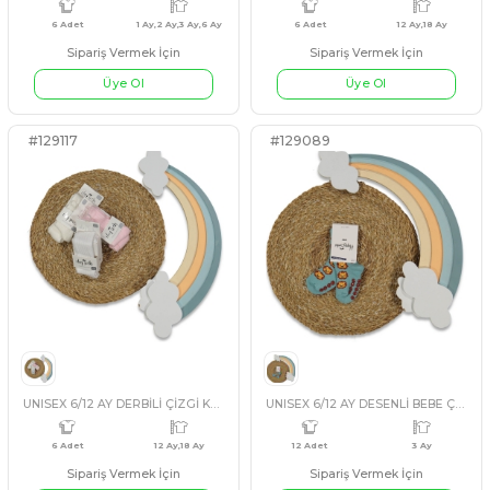
UNISEX 1/6 AY MANKENLİ DÜZ ÇORAP
Sipariş Vermek İçin
Sipariş Vermek İçin
Üye Ol
Üye Ol
6 Adet
1 Ay,2 Ay,3 Ay,6 Ay
6 Adet
#129117
#129089
PEMBE
EKRU
MAVİ
BEYAZ
ASORTI