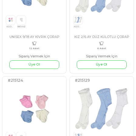
Sipariş Vermek İçin
Sipariş Vermek İçin
Üye Ol
Üye Ol
12 Adet
0/6 AY12
12 Adet
#103176
#202312
ASORTİ
ASORTİ
KIZ 0/6 AY 24 LÜ 2 Lİ TÜLLÜ ÇORAP