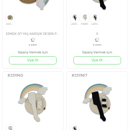
UNİSEX 0/36 Ay DÜZ KÜLOTLU ÇAORAP KUTULU ÇORAP
Sipariş Vermek İçin
Sipariş Vermek İçin
Üye Ol
Üye Ol
#125439
#251966
12 Adet
12 Adet