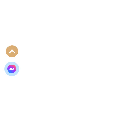
Sipariş Vermek İçin
Sipariş Vermek İçin
Üye Ol
Üye Ol
ASORTİ
BEYAZ
12 Adet
6 Adet
KURUMSAL
Hakkımızda