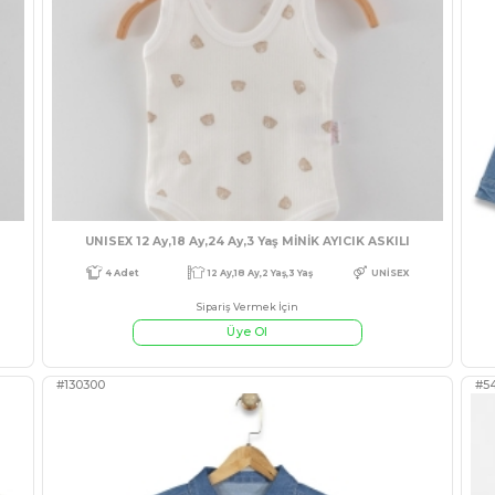
LİSELİ TAKIM
KIZ 1/3 AY KALP 
Sipariş Ve
Üye
#541729