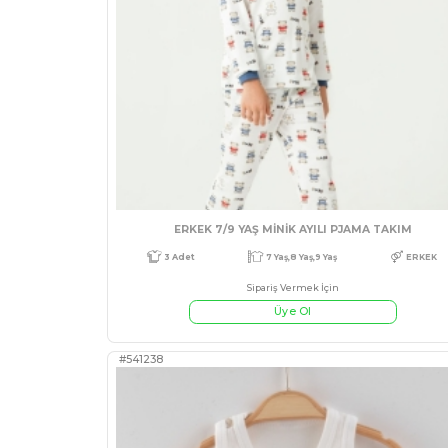
KIZ 9/18 AY TAVŞAN BASKI
Sipariş Vermek İçin
Üye Ol
#541355
3 Adet
9 Ay,12 