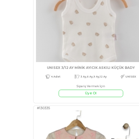
KIZ 6/24 AY KOLARI DERİ Pİ
Sipariş Vermek İçin
Üye Ol
#541719