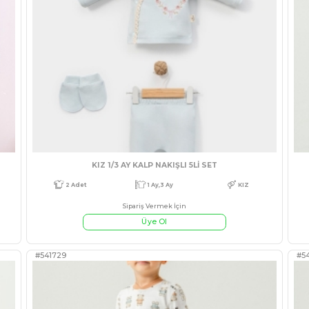
#3542321
Ay,18 Ay
KIZ
4 Adet