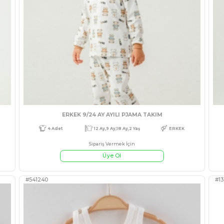
 PENYE TAKIM
Bebe 
Sipariş Ve
Üye
#541654
Ay,18 Ay
KIZ
5 Adet