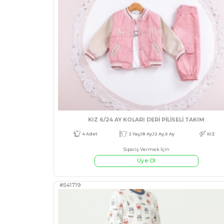
#541759
3 Adet
9 Ay,12 