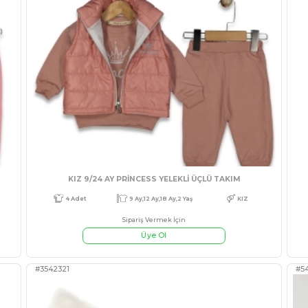
#541795