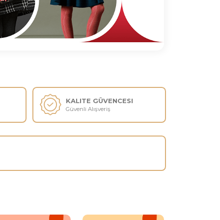
IMAT 4-15 GÜN
KALITE GÜVENCESI
rarası Nakliye
Güvenli Alışveriş