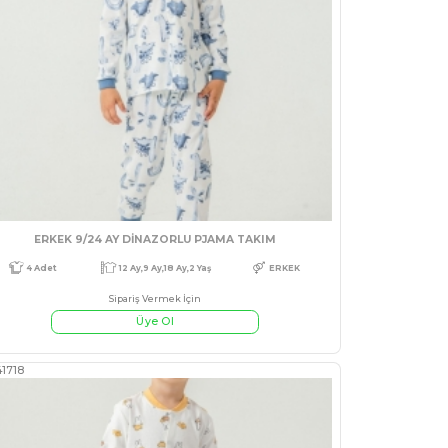
#541732
9 Ay,12 Ay,18 Ay,2 Yaş
KIZ