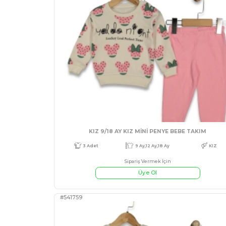
#541765